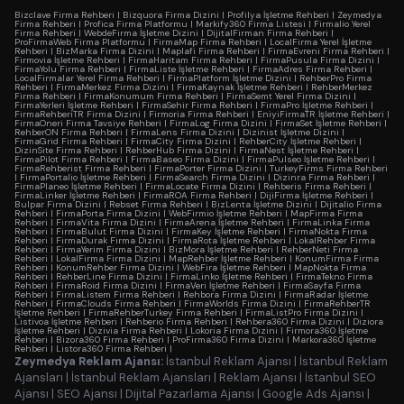
Bizclave Firma Rehberi
|
Bizquora Firma Dizini
|
Profilya İşletme Rehberi
|
Zeymedya
Firma Rehberi
|
Profica Firma Platformu
|
Markify360 Firma Listesi
|
Firmalio Yerel
Firma Rehberi
|
WebdeFirma İşletme Dizini
|
DijitalFirman Firma Rehberi
|
ProFirmaWeb Firma Platformu
|
FirmaMap Firma Rehberi
|
LocalFirma Yerel İşletme
Rehberi
|
BizMarka Firma Dizini
|
Maplafi Firma Rehberi
|
FirmaEvreni Firma Rehberi
|
Firmovia İşletme Rehberi
|
FirmaHaritam Firma Rehberi
|
FirmaPusula Firma Dizini
|
FirmaYolu Firma Rehberi
|
FirmaListe İşletme Rehberi
|
FirmaAdres Firma Rehberi
|
LocalFirmalar Yerel Firma Rehberi
|
FirmaPlatform İşletme Dizini
|
RehberPro Firma
Rehberi
|
FirmaMerkez Firma Dizini
|
FirmaKaynak İşletme Rehberi
|
RehberMerkez
Firma Rehberi
|
FirmaKonumum Firma Rehberi
|
FirmaSemt Yerel Firma Dizini
|
FirmaYerleri İşletme Rehberi
|
FirmaSehir Firma Rehberi
|
FirmaPro İşletme Rehberi
|
FirmaRehberiTR Firma Dizini
|
Firmoria Firma Rehberi
|
EniyiFirmaTR İşletme Rehberi
|
FirmaOneri Firma Tavsiye Rehberi
|
FirmaLog Firma Dizini
|
FirmaSet İşletme Rehberi
|
RehberON Firma Rehberi
|
FirmaLens Firma Dizini
|
Dizinist İşletme Dizini
|
FirmaGrid Firma Rehberi
|
FirmaCity Firma Dizini
|
RehberCity İşletme Rehberi
|
DizinSite Firma Rehberi
|
RehberHub Firma Dizini
|
FirmaNest İşletme Rehberi
|
FirmaPilot Firma Rehberi
|
FirmaBaseo Firma Dizini
|
FirmaPulseo İşletme Rehberi
|
FirmaRehberist Firma Rehberi
|
FirmaPorter Firma Dizini
|
TurkeyFirms Firma Rehberi
|
FirmaPortalio İşletme Rehberi
|
FirmaSearch Firma Dizini
|
Dizinra Firma Rehberi
|
FirmaPlaneo İşletme Rehberi
|
FirmaLocate Firma Dizini
|
Rehberis Firma Rehberi
|
FirmaLinker İşletme Rehberi
|
FirmaROA Firma Rehberi
|
DijiFirma İşletme Rehberi
|
Bulpar Firma Dizini
|
Rebset Firma Rehberi
|
BizLenta İşletme Dizini
|
Dijitalio Firma
Rehberi
|
FirmaPorta Firma Dizini
|
WebFirmio İşletme Rehberi
|
MapFirma Firma
Rehberi
|
FirmaVita Firma Dizini
|
FirmaArena İşletme Rehberi
|
FirmaLinka Firma
Rehberi
|
FirmaBulut Firma Dizini
|
FirmaKey İşletme Rehberi
|
FirmaNokta Firma
Rehberi
|
FirmaDurak Firma Dizini
|
FirmaRota İşletme Rehberi
|
LokalRehber Firma
Rehberi
|
FirmaYerim Firma Dizini
|
BizMora İşletme Rehberi
|
RehberNeti Firma
Rehberi
|
LokalFirma Firma Dizini
|
MapRehber İşletme Rehberi
|
KonumFirma Firma
Rehberi
|
KonumRehber Firma Dizini
|
WebFira İşletme Rehberi
|
MapNokta Firma
Rehberi
|
RehberLine Firma Dizini
|
FirmaLinko İşletme Rehberi
|
FirmaTekno Firma
Rehberi
|
FirmaRoid Firma Dizini
|
FirmaVeri İşletme Rehberi
|
FirmaSayfa Firma
Rehberi
|
FirmaListem Firma Rehberi
|
Rehbora Firma Dizini
|
FirmaRadar İşletme
Rehberi
|
FirmaClouds Firma Rehberi
|
FirmaWorlds Firma Dizini
|
FirmaRehberTR
İşletme Rehberi
|
FirmaRehberTurkey Firma Rehberi
|
FirmaListPro Firma Dizini
|
Listivoa İşletme Rehberi
|
Rehberio Firma Rehberi
|
Rehbera360 Firma Dizini
|
Diziora
İşletme Rehberi
|
Dizivia Firma Rehberi
|
Lokoria Firma Dizini
|
Firmora360 İşletme
Rehberi
|
Bizora360 Firma Rehberi
|
ProFirma360 Firma Dizini
|
Markora360 İşletme
Rehberi
|
Listora360 Firma Rehberi
|
Zeymedya Reklam Ajansı:
İstanbul Reklam Ajansı
|
İstanbul Reklam
Ajansları
|
İstanbul Reklam Ajansları
|
Reklam Ajansı
|
İstanbul SEO
Ajansı
|
SEO Ajansı
|
Dijital Pazarlama Ajansı
|
Google Ads Ajansı
|