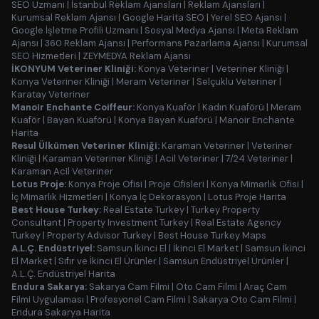
SEO Uzmanı
|
İstanbul Reklam Ajansları
|
Reklam Ajansları
|
Kurumsal Reklam Ajansı
|
Google Harita SEO
|
Yerel SEO Ajansı
|
Google İşletme Profili Uzmanı
|
Sosyal Medya Ajansı
|
Meta Reklam
Ajansı
|
360 Reklam Ajansı
|
Performans Pazarlama Ajansı
|
Kurumsal
SEO Hizmetleri
|
ZEYMEDYA Reklam Ajansı
İKONYUM Veteriner Kliniği:
Konya Veteriner
|
Veteriner Kliniği
|
Konya Veteriner Kliniği
|
Meram Veteriner
|
Selçuklu Veteriner
|
Karatay Veteriner
Manoir Enchante Coiffeur:
Konya Kuaför
|
Kadın Kuaförü
|
Meram
Kuaför
|
Bayan Kuaförü
|
Konya Bayan Kuaförü
|
Manoir Enchante
Harita
Resul Ülkümen Veteriner Kliniği:
Karaman Veteriner
|
Veteriner
Kliniği
|
Karaman Veteriner Kliniği
|
Acil Veteriner
|
7/24 Veteriner
|
Karaman Acil Veteriner
Lotus Proje:
Konya Proje Ofisi
|
Proje Ofisleri
|
Konya Mimarlık Ofisi
|
İç Mimarlık Hizmetleri
|
Konya İç Dekorasyon
|
Lotus Proje Harita
Best House Turkey:
Real Estate Turkey
|
Turkey Property
Consultant
|
Property Investment Turkey
|
Real Estate Agency
Turkey
|
Property Advisor Turkey
|
Best House Turkey Maps
A.L.Ç. Endüstriyel:
Samsun İkinci El
|
İkinci El Market
|
Samsun İkinci
El Market
|
Sıfır ve İkinci El Ürünler
|
Samsun Endüstriyel Ürünler
|
A.L.Ç. Endüstriyel Harita
Endura Sakarya:
Sakarya Cam Filmi
|
Oto Cam Filmi
|
Araç Cam
Filmi Uygulaması
|
Profesyonel Cam Filmi
|
Sakarya Oto Cam Filmi
|
Endura Sakarya Harita