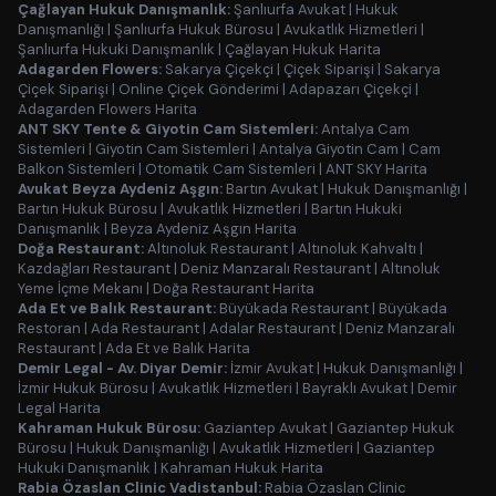
Çağlayan Hukuk Danışmanlık:
Şanlıurfa Avukat
|
Hukuk
Danışmanlığı
|
Şanlıurfa Hukuk Bürosu
|
Avukatlık Hizmetleri
|
Şanlıurfa Hukuki Danışmanlık
|
Çağlayan Hukuk Harita
Adagarden Flowers:
Sakarya Çiçekçi
|
Çiçek Siparişi
|
Sakarya
Çiçek Siparişi
|
Online Çiçek Gönderimi
|
Adapazarı Çiçekçi
|
Adagarden Flowers Harita
ANT SKY Tente & Giyotin Cam Sistemleri:
Antalya Cam
Sistemleri
|
Giyotin Cam Sistemleri
|
Antalya Giyotin Cam
|
Cam
Balkon Sistemleri
|
Otomatik Cam Sistemleri
|
ANT SKY Harita
Avukat Beyza Aydeniz Aşgın:
Bartın Avukat
|
Hukuk Danışmanlığı
|
Bartın Hukuk Bürosu
|
Avukatlık Hizmetleri
|
Bartın Hukuki
Danışmanlık
|
Beyza Aydeniz Aşgın Harita
Doğa Restaurant:
Altınoluk Restaurant
|
Altınoluk Kahvaltı
|
Kazdağları Restaurant
|
Deniz Manzaralı Restaurant
|
Altınoluk
Yeme İçme Mekanı
|
Doğa Restaurant Harita
Ada Et ve Balık Restaurant:
Büyükada Restaurant
|
Büyükada
Restoran
|
Ada Restaurant
|
Adalar Restaurant
|
Deniz Manzaralı
Restaurant
|
Ada Et ve Balık Harita
Demir Legal - Av. Diyar Demir:
İzmir Avukat
|
Hukuk Danışmanlığı
|
İzmir Hukuk Bürosu
|
Avukatlık Hizmetleri
|
Bayraklı Avukat
|
Demir
Legal Harita
Kahraman Hukuk Bürosu:
Gaziantep Avukat
|
Gaziantep Hukuk
Bürosu
|
Hukuk Danışmanlığı
|
Avukatlık Hizmetleri
|
Gaziantep
Hukuki Danışmanlık
|
Kahraman Hukuk Harita
Rabia Özaslan Clinic Vadistanbul:
Rabia Özaslan Clinic