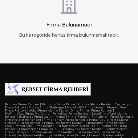
Firma Bulunamadı
Bu kategoride henüz firma bulunmamaktadır.
Bizclave Firma Rehberi
|
Bizquora Firma Dizini
|
Profilya İşletme Rehberi
|
Zeymedya
Firma Rehberi
|
Profica Firma Platformu
|
Markify360 Firma Listesi
|
Firmalio Yerel
Firma Rehberi
|
WebdeFirma İşletme Dizini
|
DijitalFirman Firma Rehberi
|
ProFirmaWeb Firma Platformu
|
FirmaMap Firma Rehberi
|
LocalFirma Yerel İşletme
Rehberi
|
BizMarka Firma Dizini
|
Maplafi Firma Rehberi
|
FirmaEvreni Firma Rehberi
|
Firmovia İşletme Rehberi
|
FirmaHaritam Firma Rehberi
|
FirmaPusula Firma Dizini
|
FirmaYolu Firma Rehberi
|
FirmaListe İşletme Rehberi
|
FirmaAdres Firma Rehberi
|
LocalFirmalar Yerel Firma Rehberi
|
FirmaPlatform İşletme Dizini
|
RehberPro Firma
Rehberi
|
FirmaMerkez Firma Dizini
|
FirmaKaynak İşletme Rehberi
|
RehberMerkez
Firma Rehberi
|
FirmaKonumum Firma Rehberi
|
FirmaSemt Yerel Firma Dizini
|
FirmaYerleri İşletme Rehberi
|
FirmaSehir Firma Rehberi
|
FirmaPro İşletme Rehberi
|