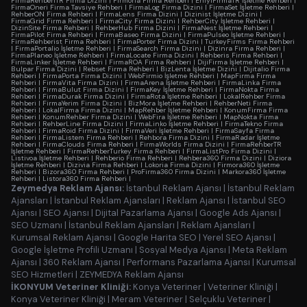
FirmaRehberiTR Firma Dizini
|
Firmoria Firma Rehberi
|
EniyiFirmaTR İşletme Rehberi
|
FirmaOneri Firma Tavsiye Rehberi
|
FirmaLog Firma Dizini
|
FirmaSet İşletme Rehberi
|
RehberON Firma Rehberi
|
FirmaLens Firma Dizini
|
Dizinist İşletme Dizini
|
FirmaGrid Firma Rehberi
|
FirmaCity Firma Dizini
|
RehberCity İşletme Rehberi
|
DizinSite Firma Rehberi
|
RehberHub Firma Dizini
|
FirmaNest İşletme Rehberi
|
FirmaPilot Firma Rehberi
|
FirmaBaseo Firma Dizini
|
FirmaPulseo İşletme Rehberi
|
FirmaRehberist Firma Rehberi
|
FirmaPorter Firma Dizini
|
TurkeyFirms Firma Rehberi
|
FirmaPortalio İşletme Rehberi
|
FirmaSearch Firma Dizini
|
Dizinra Firma Rehberi
|
FirmaPlaneo İşletme Rehberi
|
FirmaLocate Firma Dizini
|
Rehberis Firma Rehberi
|
FirmaLinker İşletme Rehberi
|
FirmaROA Firma Rehberi
|
DijiFirma İşletme Rehberi
|
Bulpar Firma Dizini
|
Rebset Firma Rehberi
|
BizLenta İşletme Dizini
|
Dijitalio Firma
Rehberi
|
FirmaPorta Firma Dizini
|
WebFirmio İşletme Rehberi
|
MapFirma Firma
Rehberi
|
FirmaVita Firma Dizini
|
FirmaArena İşletme Rehberi
|
FirmaLinka Firma
Rehberi
|
FirmaBulut Firma Dizini
|
FirmaKey İşletme Rehberi
|
FirmaNokta Firma
Rehberi
|
FirmaDurak Firma Dizini
|
FirmaRota İşletme Rehberi
|
LokalRehber Firma
Rehberi
|
FirmaYerim Firma Dizini
|
BizMora İşletme Rehberi
|
RehberNeti Firma
Rehberi
|
LokalFirma Firma Dizini
|
MapRehber İşletme Rehberi
|
KonumFirma Firma
Rehberi
|
KonumRehber Firma Dizini
|
WebFira İşletme Rehberi
|
MapNokta Firma
Rehberi
|
RehberLine Firma Dizini
|
FirmaLinko İşletme Rehberi
|
FirmaTekno Firma
Rehberi
|
FirmaRoid Firma Dizini
|
FirmaVeri İşletme Rehberi
|
FirmaSayfa Firma
Rehberi
|
FirmaListem Firma Rehberi
|
Rehbora Firma Dizini
|
FirmaRadar İşletme
Rehberi
|
FirmaClouds Firma Rehberi
|
FirmaWorlds Firma Dizini
|
FirmaRehberTR
İşletme Rehberi
|
FirmaRehberTurkey Firma Rehberi
|
FirmaListPro Firma Dizini
|
Listivoa İşletme Rehberi
|
Rehberio Firma Rehberi
|
Rehbera360 Firma Dizini
|
Diziora
İşletme Rehberi
|
Dizivia Firma Rehberi
|
Lokoria Firma Dizini
|
Firmora360 İşletme
Rehberi
|
Bizora360 Firma Rehberi
|
ProFirma360 Firma Dizini
|
Markora360 İşletme
Rehberi
|
Listora360 Firma Rehberi
|
Zeymedya Reklam Ajansı:
İstanbul Reklam Ajansı
|
İstanbul Reklam
Ajansları
|
İstanbul Reklam Ajansları
|
Reklam Ajansı
|
İstanbul SEO
Ajansı
|
SEO Ajansı
|
Dijital Pazarlama Ajansı
|
Google Ads Ajansı
|
SEO Uzmanı
|
İstanbul Reklam Ajansları
|
Reklam Ajansları
|
Kurumsal Reklam Ajansı
|
Google Harita SEO
|
Yerel SEO Ajansı
|
Google İşletme Profili Uzmanı
|
Sosyal Medya Ajansı
|
Meta Reklam
Ajansı
|
360 Reklam Ajansı
|
Performans Pazarlama Ajansı
|
Kurumsal
SEO Hizmetleri
|
ZEYMEDYA Reklam Ajansı
İKONYUM Veteriner Kliniği:
Konya Veteriner
|
Veteriner Kliniği
|
Konya Veteriner Kliniği
|
Meram Veteriner
|
Selçuklu Veteriner
|