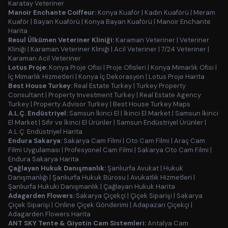
Karatay Veteriner
Manoir Enchante Coiffeur:
Konya Kuaför
|
Kadın Kuaförü
|
Meram
Kuaför
|
Bayan Kuaförü
|
Konya Bayan Kuaförü
|
Manoir Enchante
Harita
Resul Ülkümen Veteriner Kliniği:
Karaman Veteriner
|
Veteriner
Kliniği
|
Karaman Veteriner Kliniği
|
Acil Veteriner
|
7/24 Veteriner
|
Karaman Acil Veteriner
Lotus Proje:
Konya Proje Ofisi
|
Proje Ofisleri
|
Konya Mimarlık Ofisi
|
İç Mimarlık Hizmetleri
|
Konya İç Dekorasyon
|
Lotus Proje Harita
Best House Turkey:
Real Estate Turkey
|
Turkey Property
Consultant
|
Property Investment Turkey
|
Real Estate Agency
Turkey
|
Property Advisor Turkey
|
Best House Turkey Maps
A.L.Ç. Endüstriyel:
Samsun İkinci El
|
İkinci El Market
|
Samsun İkinci
El Market
|
Sıfır ve İkinci El Ürünler
|
Samsun Endüstriyel Ürünler
|
A.L.Ç. Endüstriyel Harita
Endura Sakarya:
Sakarya Cam Filmi
|
Oto Cam Filmi
|
Araç Cam
Filmi Uygulaması
|
Profesyonel Cam Filmi
|
Sakarya Oto Cam Filmi
|
Endura Sakarya Harita
Çağlayan Hukuk Danışmanlık:
Şanlıurfa Avukat
|
Hukuk
Danışmanlığı
|
Şanlıurfa Hukuk Bürosu
|
Avukatlık Hizmetleri
|
Şanlıurfa Hukuki Danışmanlık
|
Çağlayan Hukuk Harita
Adagarden Flowers:
Sakarya Çiçekçi
|
Çiçek Siparişi
|
Sakarya
Çiçek Siparişi
|
Online Çiçek Gönderimi
|
Adapazarı Çiçekçi
|
Adagarden Flowers Harita
ANT SKY Tente & Giyotin Cam Sistemleri:
Antalya Cam