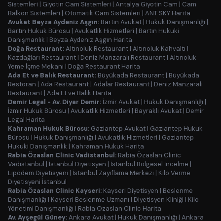
Sistemleri
|
Giyotin Cam Sistemleri
|
Antalya Giyotin Cam
|
Cam
Balkon Sistemleri
|
Otomatik Cam Sistemleri
|
ANT SKY Harita
Avukat Beyza Aydeniz Aşgın:
Bartın Avukat
|
Hukuk Danışmanlığı
|
Bartın Hukuk Bürosu
|
Avukatlık Hizmetleri
|
Bartın Hukuki
Danışmanlık
|
Beyza Aydeniz Aşgın Harita
Doğa Restaurant:
Altınoluk Restaurant
|
Altınoluk Kahvaltı
|
Kazdağları Restaurant
|
Deniz Manzaralı Restaurant
|
Altınoluk
Yeme İçme Mekanı
|
Doğa Restaurant Harita
Ada Et ve Balık Restaurant:
Büyükada Restaurant
|
Büyükada
Restoran
|
Ada Restaurant
|
Adalar Restaurant
|
Deniz Manzaralı
Restaurant
|
Ada Et ve Balık Harita
Demir Legal - Av. Diyar Demir:
İzmir Avukat
|
Hukuk Danışmanlığı
|
İzmir Hukuk Bürosu
|
Avukatlık Hizmetleri
|
Bayraklı Avukat
|
Demir
Legal Harita
Kahraman Hukuk Bürosu:
Gaziantep Avukat
|
Gaziantep Hukuk
Bürosu
|
Hukuk Danışmanlığı
|
Avukatlık Hizmetleri
|
Gaziantep
Hukuki Danışmanlık
|
Kahraman Hukuk Harita
Rabia Özaslan Clinic Vadistanbul:
Rabia Özaslan Clinic
Vadistanbul
|
İstanbul Diyetisyen
|
İstanbul Bölgesel İncelme
|
Lipödem Diyetisyeni
|
İstanbul Zayıflama Merkezi
|
Kilo Verme
Diyetisyeni İstanbul
Rabia Özaslan Clinic Kayseri:
Kayseri Diyetisyen
|
Beslenme
Danışmanlığı
|
Kayseri Beslenme Uzmanı
|
Diyetisyen Kliniği
|
Kilo
Yönetimi Danışmanlığı
|
Rabia Özaslan Clinic Harita
Av. Ayşegül Güney:
Ankara Avukat
|
Hukuk Danışmanlığı
|
Ankara